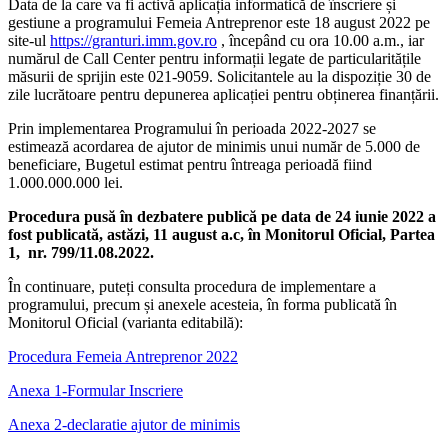
Data de la care va fi activă aplicația informatică de înscriere și
gestiune a programului Femeia Antreprenor este 18 august 2022 pe
site-ul
https://granturi.imm.gov.ro
, începând cu ora 10.00 a.m., iar
numărul de Call Center pentru informații legate de particularitățile
măsurii de sprijin este 021-9059. Solicitantele au la dispoziție 30 de
zile lucrătoare pentru depunerea aplicației pentru obținerea finanțării.
Prin implementarea Programului în perioada 2022-2027 se
estimează acordarea de ajutor de minimis unui număr de 5.000 de
beneficiare, Bugetul estimat pentru întreaga perioadă fiind
1.000.000.000 lei.
Procedura pusă în dezbatere publică pe data de 24 iunie 2022 a
fost publicată, astăzi, 11 august a.c, în Monitorul Oficial, Partea
1, nr. 799/11.08.2022.
În continuare, puteți consulta procedura de implementare a
programului, precum și anexele acesteia, în forma publicată în
Monitorul Oficial (varianta editabilă):
Procedura Femeia Antreprenor 2022
Anexa 1-Formular Inscriere
Anexa 2-declaratie ajutor de minimis