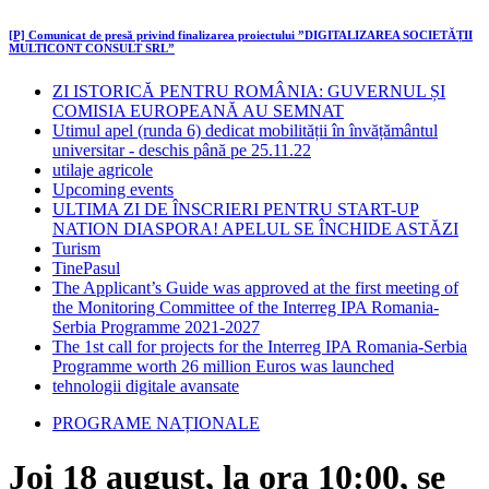
[P] Comunicat de presă privind finalizarea proiectului ”DIGITALIZAREA SOCIETĂȚII
MULTICONT CONSULT SRL”
ZI ISTORICĂ PENTRU ROMÂNIA: GUVERNUL ȘI
COMISIA EUROPEANĂ AU SEMNAT
Utimul apel (runda 6) dedicat mobilității în învățământul
universitar - deschis până pe 25.11.22
utilaje agricole
Upcoming events
ULTIMA ZI DE ÎNSCRIERI PENTRU START-UP
NATION DIASPORA! APELUL SE ÎNCHIDE ASTĂZI
Turism
TinePasul
The Applicant’s Guide was approved at the first meeting of
the Monitoring Committee of the Interreg IPA Romania-
Serbia Programme 2021-2027
The 1st call for projects for the Interreg IPA Romania-Serbia
Programme worth 26 million Euros was launched
tehnologii digitale avansate
PROGRAME NAȚIONALE
Joi 18 august, la ora 10:00, se