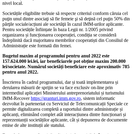
nivel local.
Societățile eligibilite trebuie să respecte criteriul conform căruia cel
puţin unul dintre asociaţi să fie femeie şi să deţină cel puţin 50% din
părţile sociale/acțiuni ale societăţii în cazul IMM-urilor aplicante.
Pentru societățile înființate în baza Legii nr. 1/2005 privind
organizarea și funcționarea cooperației, condiția se consideră
îndeplinită dacă majoritatea membrilor cooperatiști din Consiliul de
Administrație este formată din femei.
Bugetul maxim al programului pentru anul 2022 este
157.624.000 lei.lei, iar beneficiarele pot obține maxim 200.000
lei/societate. Numărul societăți beneficiare este aproximativ 785
pentru anul 2022.
Înscrierea în cadrul programului, dar și toată implementarea și
derularea măsurii de sprijin se va face exclusiv on-line prin
intermediul aplicației Ministerului antreprenoriatului și turismului
IMM-Recover
https://granturi.imm.gov.ro
, sistem informatic
dezvoltat în parteneriat cu Serviciul de Telecomunicații Speciale ce
permite digitalizarea completă a raportului dintre administrație și
aplicanți, eliminând complet atât interacțiunea dintre funcționari și
reprezentanții societăților aplicante, cât și depunerea de documente
emise de alte instituții ale statului.