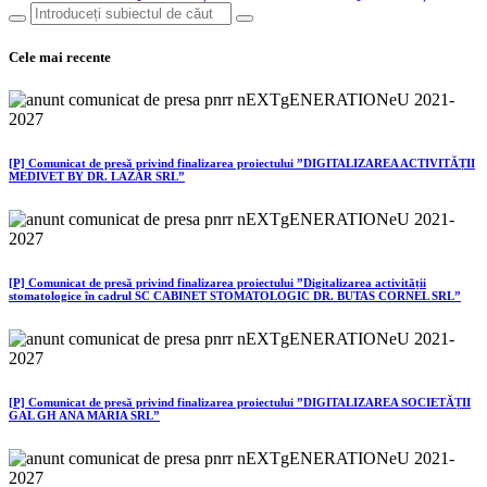
Cele mai recente
[P] Comunicat de presă privind finalizarea proiectului ”DIGITALIZAREA ACTIVITĂȚII
MEDIVET BY DR. LAZĂR SRL”
[P] Comunicat de presă privind finalizarea proiectului ”Digitalizarea activității
stomatologice în cadrul SC CABINET STOMATOLOGIC DR. BUTAS CORNEL SRL”
[P] Comunicat de presă privind finalizarea proiectului ”DIGITALIZAREA SOCIETĂȚII
GAL GH ANA MARIA SRL”