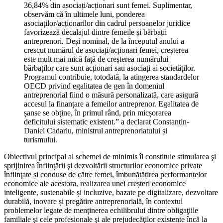
36,84% din asociați/acționari sunt femei. Suplimentar,
observăm că în ultimele luni, ponderea
asociaților/acționarilor din cadrul persoanelor juridice
favorizează decalajul dintre femeile și bărbații
antreprenori. Deși nominal, de la începutul anului a
crescut numărul de asociați/acționari femei, creșterea
este mult mai mică față de creșterea numărului
bărbaților care sunt acționari sau asociați ai societăților.
Programul contribuie, totodată, la atingerea standardelor
OECD privind egalitatea de gen în domeniul
antreprenorial fiind o măsură personalizată, care asigură
accesul la finanțare a femeilor antreprenor. Egalitatea de
șanse se obține, în primul rând, prin micșorarea
deficitului sistematic existent.” a declarat Constantin-
Daniel Cadariu, ministrul antreprenoriatului și
turismului.
Obiectivul principal al schemei de minimis îl constituie stimularea şi
sprijinirea înființării şi dezvoltării structurilor economice private
înfiinţate și conduse de către femei, îmbunătățirea performanțelor
economice ale acestora, realizarea unei creșteri economice
inteligente, sustenabile și incluzive, bazate pe digitalizare, dezvoltare
durabilă, inovare și pregătire antreprenorială, în contextul
problemelor legate de menţinerea echilibrului dintre obligaţiile
familiale şi cele profesionale şi ale prejudecăţilor existente încă la