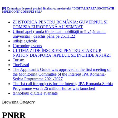
[P] Comunicat de presă privind finalizarea proiectului ”DIGITALIZAREA SOCIETĂȚII
MULTICONT CONSULT SRL”
ZI ISTORICĂ PENTRU ROMÂNIA: GUVERNUL ȘI
COMISIA EUROPEANĂ AU SEMNAT
Utimul apel (runda 6) dedicat mobilității în învățământul
universitar - deschis până pe 25.11.22
utilaje agricole
Upcoming events
ULTIMA ZI DE ÎNSCRIERI PENTRU START-UP
NATION DIASPORA! APELUL SE ÎNCHIDE ASTĂZI
Turism
TinePasul
The Applicant’s Guide was approved at the first meeting of
the Monitoring Committee of the Interreg IPA Romania-
Serbia Programme 2021-2027
The 1st call for projects for the Interreg IPA Romania-Serbia
Programme worth 26 million Euros was launched
tehnologii digitale avansate
Browsing Category
PNRR