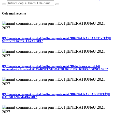
Cele mai recente
[P] Comunicat de presă privind finalizarea proiectului ”DIGITALIZAREA ACTIVITĂȚII
MEDIVET BY DR. LAZĂR SRL”
[P] Comunicat de presă privind finalizarea proiectului ”Digitalizarea activității
stomatologice în cadrul SC CABINET STOMATOLOGIC DR. BUTAS CORNEL SRL”
[P] Comunicat de presă privind finalizarea proiectului ”DIGITALIZAREA SOCIETĂȚII
GAL GH ANA MARIA SRL”