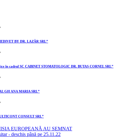
II MEDIVET BY DR. LAZĂR SRL”
stomatologice în cadrul SC CABINET STOMATOLOGIC DR. BUTAS CORNEL SRL”
I GAL GH ANA MARIA SRL”
II MULTICONT CONSULT SRL”
MISIA EUROPEANĂ AU SEMNAT
sitar - deschis până pe 25.11.22