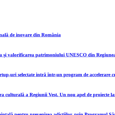
onală de inovare din România
ea și valorificarea patrimoniului UNESCO din Regiunea
rtup-uri selectate intră într-un program de accelerare c
ura culturală a Regiunii Vest. Un nou apel de proiecte 
mintală pentru prevenirea adicțiilor, prin Programul Să