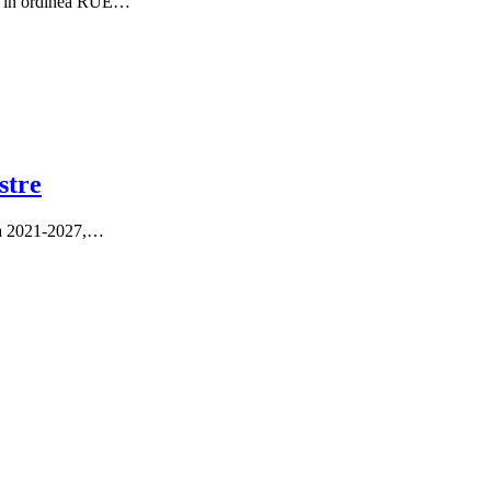
sta în ordinea RUE…
stre
nia 2021-2027,…