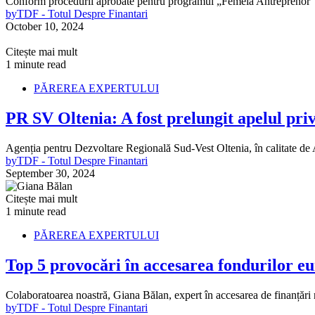
Conform procedurii aprobate pentru programul „Femeia Antreprenor”, 
by
TDF - Totul Despre Finantari
October 10, 2024
Citește mai mult
1 minute read
PĂREREA EXPERTULUI
PR SV Oltenia: A fost prelungit apelul priv
Agenția pentru Dezvoltare Regională Sud-Vest Oltenia, în calitate 
by
TDF - Totul Despre Finantari
September 30, 2024
Citește mai mult
1 minute read
PĂREREA EXPERTULUI
Top 5 provocări în accesarea fondurilor e
Colaboratoarea noastră, Giana Bălan, expert în accesarea de finanțări
by
TDF - Totul Despre Finantari