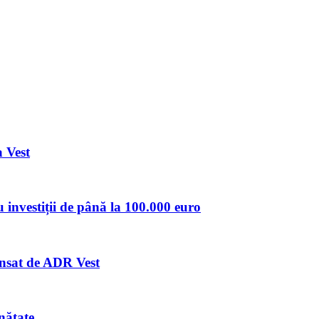
 Vest
u investiții de până la 100.000 euro
lansat de ADR Vest
nătate