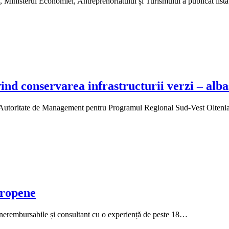
Ministerul Economiei, Antreprenoriatului și Turismului a publicat li
ind conservarea infrastructurii verzi – alba
de Autoritate de Management pentru Programul Regional Sud-Vest Olte
uropene
 nerembursabile și consultant cu o experiență de peste 18…