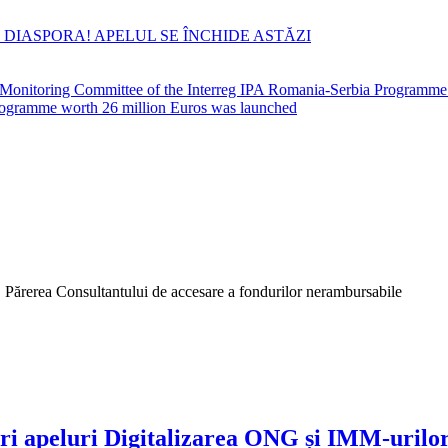
 DIASPORA! APELUL SE ÎNCHIDE ASTĂZI
he Monitoring Committee of the Interreg IPA Romania-Serbia Programm
 Programme worth 26 million Euros was launched
. Părerea Consultantului de accesare a fondurilor nerambursabile
suri apeluri Digitalizarea ONG și IMM-urilo