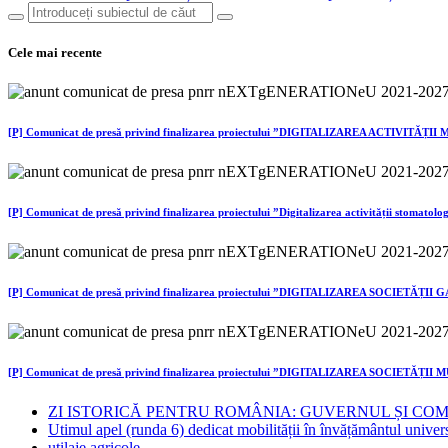
Cele mai recente
[P] Comunicat de presă privind finalizarea proiectului ”DIGITALIZAREA ACTIVITĂȚ
[P] Comunicat de presă privind finalizarea proiectului ”Digitalizarea activității 
[P] Comunicat de presă privind finalizarea proiectului ”DIGITALIZAREA SOCIETĂȚI
[P] Comunicat de presă privind finalizarea proiectului ”DIGITALIZAREA SOCIETĂȚ
ZI ISTORICĂ PENTRU ROMÂNIA: GUVERNUL ȘI CO
Utimul apel (runda 6) dedicat mobilității în învățământul univer
utilaje agricole