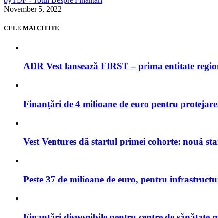
by
TDF - Totul Despre Finantari
November 5, 2022
CELE MAI CITITE
ADR Vest lansează FIRST – prima entitate regi
Finanțări de 4 milioane de euro pentru protejar
Vest Ventures dă startul primei cohorte: nouă sta
Peste 37 de milioane de euro, pentru infrastruct
Finanțări disponibile pentru centre de sănătate 