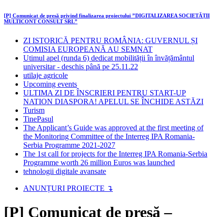
[P] Comunicat de presă privind finalizarea proiectului ”DIGITALIZAREA SOCIETĂȚII
MULTICONT CONSULT SRL”
ZI ISTORICĂ PENTRU ROMÂNIA: GUVERNUL ȘI
COMISIA EUROPEANĂ AU SEMNAT
Utimul apel (runda 6) dedicat mobilității în învățământul
universitar - deschis până pe 25.11.22
utilaje agricole
Upcoming events
ULTIMA ZI DE ÎNSCRIERI PENTRU START-UP
NATION DIASPORA! APELUL SE ÎNCHIDE ASTĂZI
Turism
TinePasul
The Applicant’s Guide was approved at the first meeting of
the Monitoring Committee of the Interreg IPA Romania-
Serbia Programme 2021-2027
The 1st call for projects for the Interreg IPA Romania-Serbia
Programme worth 26 million Euros was launched
tehnologii digitale avansate
ANUNȚURI PROIECTE ↴
[P] Comunicat de presă –