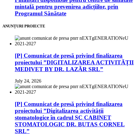
mintală pentru prevenirea adicțiilor, prin
Programul Sănătate
ANUNȚURI PROIECTE
[P] Comunicat de presă privind finalizarea
proiectului ”DIGITALIZAREA ACTIVITĂȚII
MEDIVET BY DR. LAZĂR SRL”
July 24, 2026
[P] Comunicat de presă privind finalizarea
proiectului ”Digitalizarea activității
stomatologice în cadrul SC CABINET
STOMATOLOGIC DR. BUTAS CORNEL
SRL”