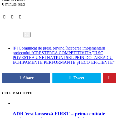
0 minute read
[P] Comunicat de presă privind începerea implementării
proiectului ”CREȘTEREA COMPETITIVITĂȚII SC
POVESTEA UNEI NAȚIUNI SRL PRIN DOTAREA CU
ECHIPAMENTE PERFORMANTE ȘI ECO-EFICIENTE”
Share
Tweet
CELE MAI CITITE
ADR Vest lansează FIRST – prima entitate