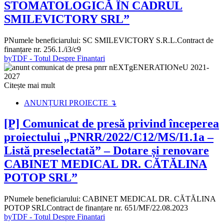
STOMATOLOGICĂ ÎN CADRUL
SMILEVICTORY SRL”
PNumele beneficiarului: SC SMILEVICTORY S.R.L.Contract de
finanțare nr. 256.1./i3/c9
by
TDF - Totul Despre Finantari
Citește mai mult
ANUNȚURI PROIECTE ↴
[P] Comunicat de presă privind începerea
proiectului „PNRR/2022/C12/MS/I1.1a –
Listă preselectată” – Dotare și renovare
CABINET MEDICAL DR. CĂTĂLINA
POTOP SRL”
PNumele beneficiarului: CABINET MEDICAL DR. CĂTĂLINA
POTOP SRLContract de finanțare nr. 651/MF/22.08.2023
by
TDF - Totul Despre Finantari