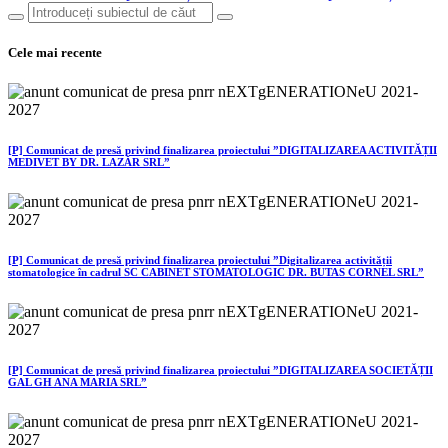
Cele mai recente
[P] Comunicat de presă privind finalizarea proiectului ”DIGITALIZAREA ACTIVITĂȚII
MEDIVET BY DR. LAZĂR SRL”
[P] Comunicat de presă privind finalizarea proiectului ”Digitalizarea activității
stomatologice în cadrul SC CABINET STOMATOLOGIC DR. BUTAS CORNEL SRL”
[P] Comunicat de presă privind finalizarea proiectului ”DIGITALIZAREA SOCIETĂȚII
GAL GH ANA MARIA SRL”