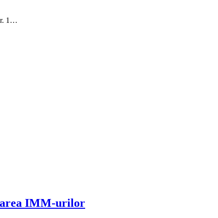
nr. 1…
izarea IMM-urilor