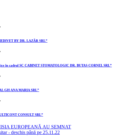
II MEDIVET BY DR. LAZĂR SRL”
stomatologice în cadrul SC CABINET STOMATOLOGIC DR. BUTAS CORNEL SRL”
I GAL GH ANA MARIA SRL”
II MULTICONT CONSULT SRL”
MISIA EUROPEANĂ AU SEMNAT
sitar - deschis până pe 25.11.22