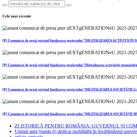
Cele mai recente
[P] Comunicat de presă privind finalizarea proiectului ”DIGITALIZAREA ACTIVITĂȚ
[P] Comunicat de presă privind finalizarea proiectului ”Digitalizarea activității 
[P] Comunicat de presă privind finalizarea proiectului ”DIGITALIZAREA SOCIETĂȚI
[P] Comunicat de presă privind finalizarea proiectului ”DIGITALIZAREA SOCIETĂȚ
ZI ISTORICĂ PENTRU ROMÂNIA: GUVERNUL ȘI CO
Utimul apel (runda 6) dedicat mobilității în învățământul univer
utilaje agricole