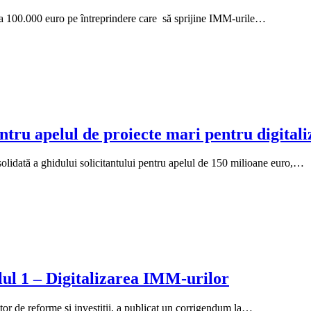
la 100.000 euro pe întreprindere care să sprijine IMM-urile…
ntru apelul de proiecte mari pentru digitali
nsolidată a ghidului solicitantului pentru apelul de 150 milioane euro,…
lul 1 – Digitalizarea IMM-urilor
ator de reforme și investiții, a publicat un corrigendum la…