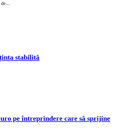
ui de…
nta stabilită
uro pe întreprindere care să sprijine