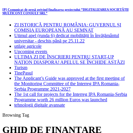
[P] Comunicat de presă privind finalizarea proiectului ”DIGITALIZAREA SOCIETĂȚII
MULTICONT CONSULT SRL”
ZI ISTORICĂ PENTRU ROMÂNIA: GUVERNUL ȘI
COMISIA EUROPEANĂ AU SEMNAT
Utimul apel (runda 6) dedicat mobilității în învățământul
universitar - deschis până pe 25.11.22
utilaje agricole
Upcoming events
ULTIMA ZI DE ÎNSCRIERI PENTRU START-UP
NATION DIASPORA! APELUL SE ÎNCHIDE ASTĂZI
Turism
TinePasul
The Applicant’s Guide was approved at the first meeting of
the Monitoring Committee of the Interreg IPA Romania-
Serbia Programme 2021-2027
The 1st call for projects for the Interreg IPA Romania-Serbia
Programme worth 26 million Euros was launched
tehnologii digitale avansate
Browsing Tag
GHID DE FINANȚARE