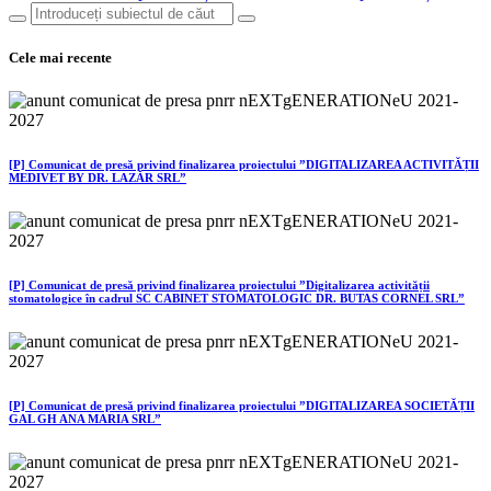
Cele mai recente
[P] Comunicat de presă privind finalizarea proiectului ”DIGITALIZAREA ACTIVITĂȚII
MEDIVET BY DR. LAZĂR SRL”
[P] Comunicat de presă privind finalizarea proiectului ”Digitalizarea activității
stomatologice în cadrul SC CABINET STOMATOLOGIC DR. BUTAS CORNEL SRL”
[P] Comunicat de presă privind finalizarea proiectului ”DIGITALIZAREA SOCIETĂȚII
GAL GH ANA MARIA SRL”