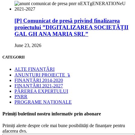
[P] Comunicat de presă privind finalizarea
proiectului ”DIGITALIZAREA SOCIETĂȚII
GAL GH ANA MARIA SRL”
June 23, 2026
CATEGORII
ALTE FINANȚĂRI
ANUNȚURI PROIECTE ↴
FINANȚĂRI 2014-2020
FINANȚĂRI 2021-2027
PĂREREA EXPERTULUI
PNRR
PROGRAME NAȚIONALE
Primiți buletinul nostru informativ prin abonare
Primiți alerte despre cele mai bune posibilități de finanțare pentru
afacerea dvs.