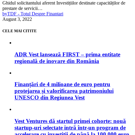
Ghidul solicitantului aferent Investițiilor destinate capacităților de
prestare de servicii…
by
TDF - Totul Despre Finantari
August 3, 2022
CELE MAI CITITE
ADR Vest lansează FIRST – prima entitate
regională de inovare din România
Finanțări de 4 milioane de euro pentru
protejarea și valorificarea patrimoniului
UNESCO din Regiunea Vest
Vest Ventures dă startul primei cohorte: nouă
startup-uri selectate intră într-un program de
accelerare cu investiții de până la 100.000 euro