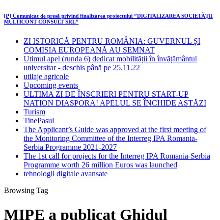
[P] Comunicat de presă privind finalizarea proiectului ”DIGITALIZAREA SOCIETĂȚII
MULTICONT CONSULT SRL”
ZI ISTORICĂ PENTRU ROMÂNIA: GUVERNUL ȘI
COMISIA EUROPEANĂ AU SEMNAT
Utimul apel (runda 6) dedicat mobilității în învățământul
universitar - deschis până pe 25.11.22
utilaje agricole
Upcoming events
ULTIMA ZI DE ÎNSCRIERI PENTRU START-UP
NATION DIASPORA! APELUL SE ÎNCHIDE ASTĂZI
Turism
TinePasul
The Applicant’s Guide was approved at the first meeting of
the Monitoring Committee of the Interreg IPA Romania-
Serbia Programme 2021-2027
The 1st call for projects for the Interreg IPA Romania-Serbia
Programme worth 26 million Euros was launched
tehnologii digitale avansate
Browsing Tag
MIPE a publicat Ghidul