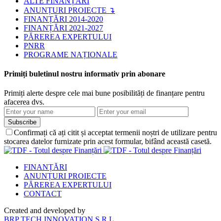
ALTE FINANȚĂRI
ANUNȚURI PROIECTE ↴
FINANȚĂRI 2014-2020
FINANȚĂRI 2021-2027
PĂREREA EXPERTULUI
PNRR
PROGRAME NAȚIONALE
Primiți buletinul nostru informativ prin abonare
Primiți alerte despre cele mai bune posibilități de finanțare pentru
afacerea dvs.
Subscribe
Confirmați că ați citit și acceptat termenii noștri de utilizare pentru
stocarea datelor furnizate prin acest formular, bifând această casetă.
FINANȚĂRI
ANUNȚURI PROIECTE
PĂREREA EXPERTULUI
CONTACT
Created and developed by
BRP TECH INNOVATION S.R.L.