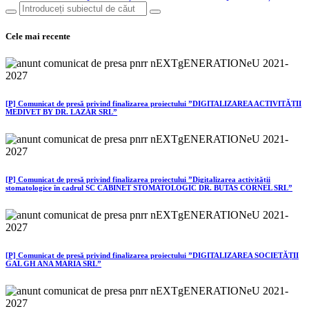
Cele mai recente
[P] Comunicat de presă privind finalizarea proiectului ”DIGITALIZAREA ACTIVITĂȚII
MEDIVET BY DR. LAZĂR SRL”
[P] Comunicat de presă privind finalizarea proiectului ”Digitalizarea activității
stomatologice în cadrul SC CABINET STOMATOLOGIC DR. BUTAS CORNEL SRL”
[P] Comunicat de presă privind finalizarea proiectului ”DIGITALIZAREA SOCIETĂȚII
GAL GH ANA MARIA SRL”