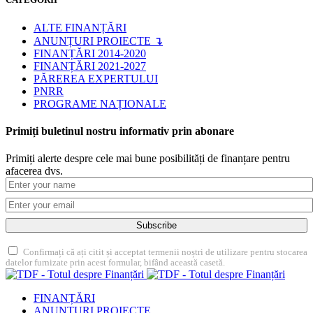
ALTE FINANȚĂRI
ANUNȚURI PROIECTE ↴
FINANȚĂRI 2014-2020
FINANȚĂRI 2021-2027
PĂREREA EXPERTULUI
PNRR
PROGRAME NAȚIONALE
Primiți buletinul nostru informativ prin abonare
Primiți alerte despre cele mai bune posibilități de finanțare pentru
afacerea dvs.
Subscribe
Confirmați că ați citit și acceptat termenii noștri de utilizare pentru stocarea
datelor furnizate prin acest formular, bifând această casetă.
FINANȚĂRI
ANUNȚURI PROIECTE