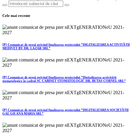
Cele mai recente
[P] Comunicat de presă privind finalizarea proiectului ”DIGITALIZAREA ACTIVITĂȚII
MEDIVET BY DR. LAZĂR SRL”
[P] Comunicat de presă privind finalizarea proiectului ”Digitalizarea activității
stomatologice în cadrul SC CABINET STOMATOLOGIC DR. BUTAS CORNEL SRL”
[P] Comunicat de presă privind finalizarea proiectului ”DIGITALIZAREA SOCIETĂȚII
GAL GH ANA MARIA SRL”