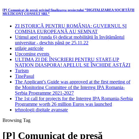
[P] Comunicat de presă privind finalizarea proiectului ”DIGITALIZAREA SOCIETĂȚII
MULTICONT CONSULT SRL”
ZI ISTORICĂ PENTRU ROMÂNIA: GUVERNUL ȘI
COMISIA EUROPEANĂ AU SEMNAT
Utimul apel (runda 6) dedicat mobilității în învățământul
universitar - deschis până pe 25.11.22
utilaje agricole
Upcoming events
ULTIMA ZI DE ÎNSCRIERI PENTRU START-UP
NATION DIASPORA! APELUL SE ÎNCHIDE ASTĂZI
Turism
TinePasul
The Applicant’s Guide was approved at the first meeting of
the Monitoring Committee of the Interreg IPA Romania-
Serbia Programme 2021-2027
The 1st call for projects for the Interreg IPA Romania-Serbia
Programme worth 26 million Euros was launched
tehnologii digitale avansate
Browsing Tag
[P] Comunicat de presă