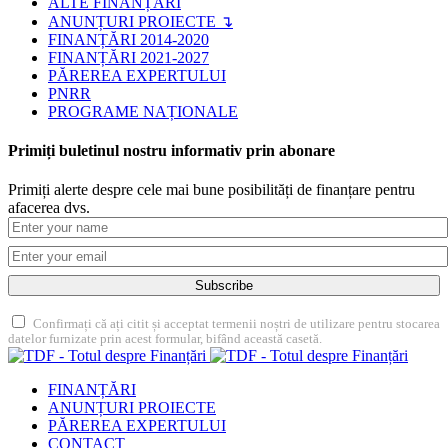
ALTE FINANȚĂRI
ANUNȚURI PROIECTE ↴
FINANȚĂRI 2014-2020
FINANȚĂRI 2021-2027
PĂREREA EXPERTULUI
PNRR
PROGRAME NAȚIONALE
Primiți buletinul nostru informativ prin abonare
Primiți alerte despre cele mai bune posibilități de finanțare pentru
afacerea dvs.
Subscribe
Confirmați că ați citit și acceptat termenii noștri de utilizare pentru stocarea
datelor furnizate prin acest formular, bifând această casetă.
FINANȚĂRI
ANUNȚURI PROIECTE
PĂREREA EXPERTULUI
CONTACT