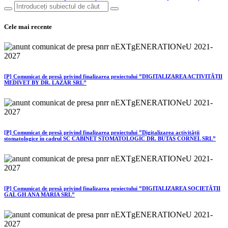
Cele mai recente
[P] Comunicat de presă privind finalizarea proiectului ”DIGITALIZAREA ACTIVITĂȚII
MEDIVET BY DR. LAZĂR SRL”
[P] Comunicat de presă privind finalizarea proiectului ”Digitalizarea activității
stomatologice în cadrul SC CABINET STOMATOLOGIC DR. BUTAS CORNEL SRL”
[P] Comunicat de presă privind finalizarea proiectului ”DIGITALIZAREA SOCIETĂȚII
GAL GH ANA MARIA SRL”