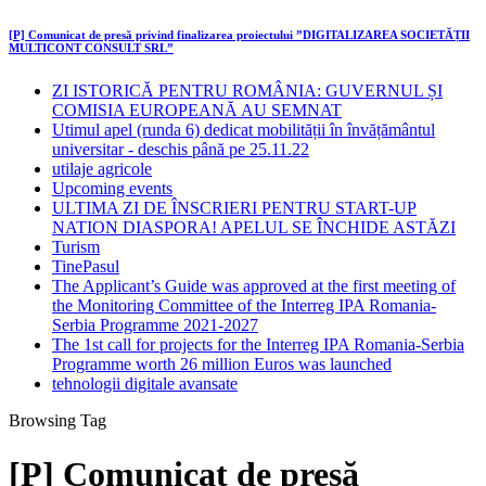
[P] Comunicat de presă privind finalizarea proiectului ”DIGITALIZAREA SOCIETĂȚII
MULTICONT CONSULT SRL”
ZI ISTORICĂ PENTRU ROMÂNIA: GUVERNUL ȘI
COMISIA EUROPEANĂ AU SEMNAT
Utimul apel (runda 6) dedicat mobilității în învățământul
universitar - deschis până pe 25.11.22
utilaje agricole
Upcoming events
ULTIMA ZI DE ÎNSCRIERI PENTRU START-UP
NATION DIASPORA! APELUL SE ÎNCHIDE ASTĂZI
Turism
TinePasul
The Applicant’s Guide was approved at the first meeting of
the Monitoring Committee of the Interreg IPA Romania-
Serbia Programme 2021-2027
The 1st call for projects for the Interreg IPA Romania-Serbia
Programme worth 26 million Euros was launched
tehnologii digitale avansate
Browsing Tag
[P] Comunicat de presă