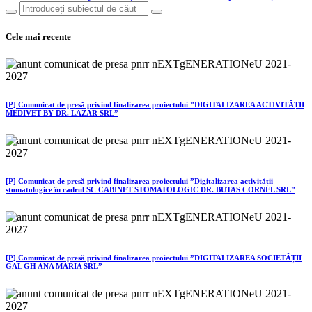
Cele mai recente
[P] Comunicat de presă privind finalizarea proiectului ”DIGITALIZAREA ACTIVITĂȚII
MEDIVET BY DR. LAZĂR SRL”
[P] Comunicat de presă privind finalizarea proiectului ”Digitalizarea activității
stomatologice în cadrul SC CABINET STOMATOLOGIC DR. BUTAS CORNEL SRL”
[P] Comunicat de presă privind finalizarea proiectului ”DIGITALIZAREA SOCIETĂȚII
GAL GH ANA MARIA SRL”