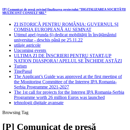
[P] Comunicat de presă privind finalizarea proiectului ”DIGITALIZAREA SOCIETĂȚII
MULTICONT CONSULT SRL”
ZI ISTORICĂ PENTRU ROMÂNIA: GUVERNUL ȘI
COMISIA EUROPEANĂ AU SEMNAT
Utimul apel (runda 6) dedicat mobilității în învățământul
universitar - deschis până pe 25.11.22
utilaje agricole
Upcoming events
ULTIMA ZI DE ÎNSCRIERI PENTRU START-UP
NATION DIASPORA! APELUL SE ÎNCHIDE ASTĂZI
Turism
TinePasul
The Applicant’s Guide was approved at the first meeting of
the Monitoring Committee of the Interreg IPA Romania-
Serbia Programme 2021-2027
The 1st call for projects for the Interreg IPA Romania-Serbia
Programme worth 26 million Euros was launched
tehnologii digitale avansate
Browsing Tag
[P] Comunicat de presă