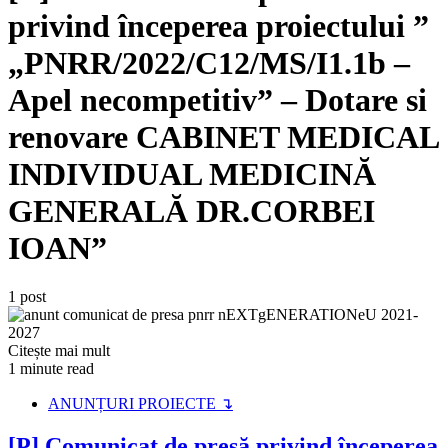
privind începerea proiectului ”
„PNRR/2022/C12/MS/I1.1b –
Apel necompetitiv” – Dotare si
renovare CABINET MEDICAL
INDIVIDUAL MEDICINĂ
GENERALĂ DR.CORBEI
IOAN”
1 post
Citește mai mult
1 minute read
ANUNȚURI PROIECTE ↴
[P] Comunicat de presă privind începerea