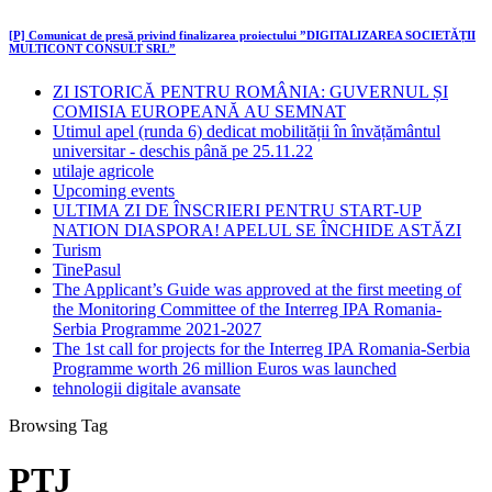
[P] Comunicat de presă privind finalizarea proiectului ”DIGITALIZAREA SOCIETĂȚII
MULTICONT CONSULT SRL”
ZI ISTORICĂ PENTRU ROMÂNIA: GUVERNUL ȘI
COMISIA EUROPEANĂ AU SEMNAT
Utimul apel (runda 6) dedicat mobilității în învățământul
universitar - deschis până pe 25.11.22
utilaje agricole
Upcoming events
ULTIMA ZI DE ÎNSCRIERI PENTRU START-UP
NATION DIASPORA! APELUL SE ÎNCHIDE ASTĂZI
Turism
TinePasul
The Applicant’s Guide was approved at the first meeting of
the Monitoring Committee of the Interreg IPA Romania-
Serbia Programme 2021-2027
The 1st call for projects for the Interreg IPA Romania-Serbia
Programme worth 26 million Euros was launched
tehnologii digitale avansate
Browsing Tag
PTJ