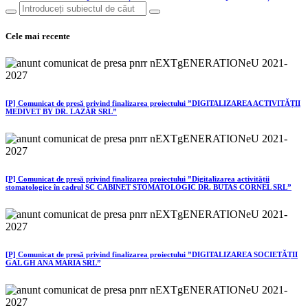
Cele mai recente
[P] Comunicat de presă privind finalizarea proiectului ”DIGITALIZAREA ACTIVITĂȚII
MEDIVET BY DR. LAZĂR SRL”
[P] Comunicat de presă privind finalizarea proiectului ”Digitalizarea activității
stomatologice în cadrul SC CABINET STOMATOLOGIC DR. BUTAS CORNEL SRL”
[P] Comunicat de presă privind finalizarea proiectului ”DIGITALIZAREA SOCIETĂȚII
GAL GH ANA MARIA SRL”