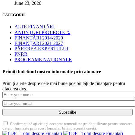
June 23, 2026
CATEGORII
ALTE FINANȚĂRI
ANUNȚURI PROIECTE ↴
FINANȚĂRI 2014-2020
FINANȚĂRI 2021-2027
PĂREREA EXPERTULUI
PNRR
PROGRAME NAȚIONALE
Primiți buletinul nostru informativ prin abonare
Primiți alerte despre cele mai bune posibilități de finanțare pentru
afacerea dvs.
Subscribe
Confirmați că ați citit și acceptat termenii noștri de utilizare pentru stocarea
datelor furnizate prin acest formular, bifând această casetă.