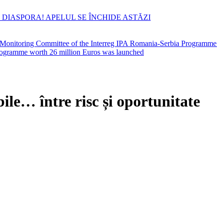
 DIASPORA! APELUL SE ÎNCHIDE ASTĂZI
he Monitoring Committee of the Interreg IPA Romania-Serbia Programm
 Programme worth 26 million Euros was launched
le… între risc și oportunitate