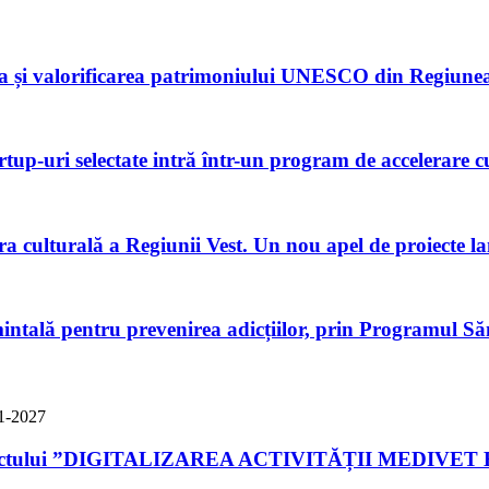
ea și valorificarea patrimoniului UNESCO din Regiunea
rtup-uri selectate intră într-un program de accelerare c
ura culturală a Regiunii Vest. Un nou apel de proiecte 
mintală pentru prevenirea adicțiilor, prin Programul Să
a proiectului ”DIGITALIZAREA ACTIVITĂȚII MEDIV