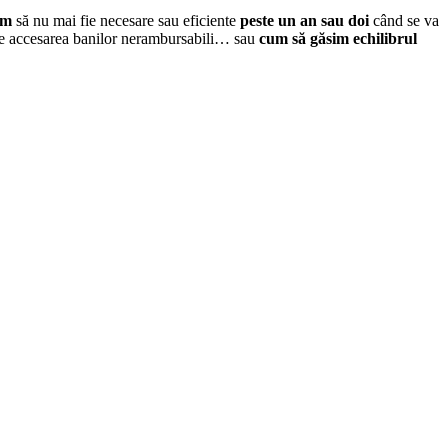
um
să nu mai fie necesare sau eficiente
peste un an sau doi
când se va
tate accesarea banilor nerambursabili… sau
cum să găsim echilibrul