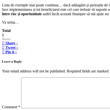
Lista de exemple mai poate continua… dacă adăugăm și perioada de eva
face implementarea și tot beneficiarul este cel care trebuie să suport
între risc și oportunitate
astfel încât această finanțare să mă ajute nu
Va urma…
Total
1
Shares
Share
1
Tweet
0
Pin it
0
Leave a Reply
Your email address will not be published.
Required fields are marked
Comment
*