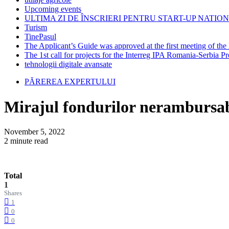
Upcoming events
ULTIMA ZI DE ÎNSCRIERI PENTRU START-UP NATION
Turism
TinePasul
The Applicant’s Guide was approved at the first meeting of t
The 1st call for projects for the Interreg IPA Romania-Serbia
tehnologii digitale avansate
PĂREREA EXPERTULUI
Mirajul fondurilor nerambursabi
November 5, 2022
2 minute read
Total
1
Shares
1
0
0