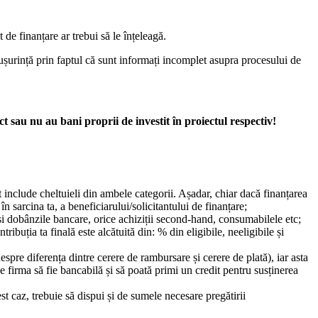
 de finanțare ar trebui să le înțeleagă.
 ușurință prin faptul că sunt informați incomplet asupra procesului de
t sau nu au bani proprii de investit în proiectul respectiv!
ct include cheltuieli din ambele categorii. Așadar, chiar dacă finanțarea
în sarcina ta, a beneficiarului/solicitantului de finanțare;
e și dobânzile bancare, orice achiziții second-hand, consumabilele etc;
ibuția ta finală este alcătuită din: % din eligibile, neeligibile și
espre diferența dintre cerere de rambursare și cerere de plată), iar asta
fie firma să fie bancabilă și să poată primi un credit pentru susținerea
st caz, trebuie să dispui și de sumele necesare pregătirii