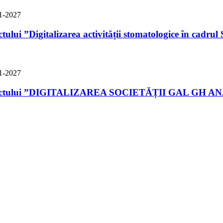
oiectului ”Digitalizarea activității stomatologice
a proiectului ”DIGITALIZAREA SOCIETĂȚII GAL GH