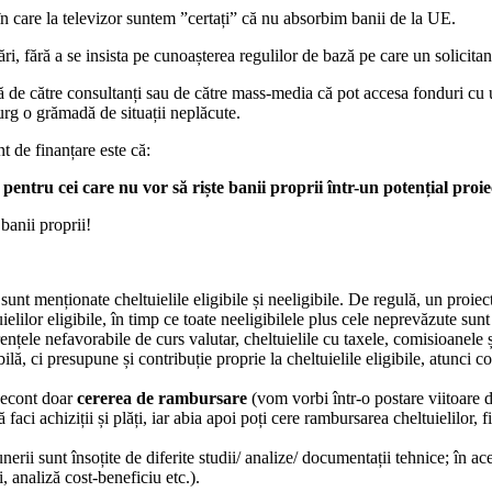
în care la televizor suntem ”certați” că nu absorbim banii de la UE.
i, fără a se insista pe cunoașterea regulilor de bază pe care un solicitant
adă de către consultanți sau de către mass-media că pot accesa fonduri cu
curg o grămadă de situații neplăcute.
nt de finanțare este că:
entru cei care nu vor să riște banii proprii într-un potențial proiec
banii proprii!
 sunt menționate cheltuielile eligibile și neeligibile. De regulă, un proie
ielilor eligibile, în timp ce toate neeligibilele plus cele neprevăzute sunt 
erențele nefavorabile de curs valutar, cheltuielile cu taxele, comisioanel
, ci presupune și contribuție proprie la cheltuielile eligibile, atunci contr
decont doar
cererea de rambursare
(vom vorbi într-o postare viitoare d
 faci achiziții și plăți, iar abia apoi poți cere rambursarea cheltuielilor, 
rii sunt însoțite de diferite studii/ analize/ documentații tehnice; în ace
, analiză cost-beneficiu etc.).