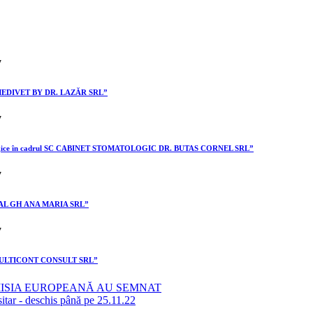
II MEDIVET BY DR. LAZĂR SRL”
stomatologice în cadrul SC CABINET STOMATOLOGIC DR. BUTAS CORNEL SRL”
I GAL GH ANA MARIA SRL”
II MULTICONT CONSULT SRL”
MISIA EUROPEANĂ AU SEMNAT
sitar - deschis până pe 25.11.22