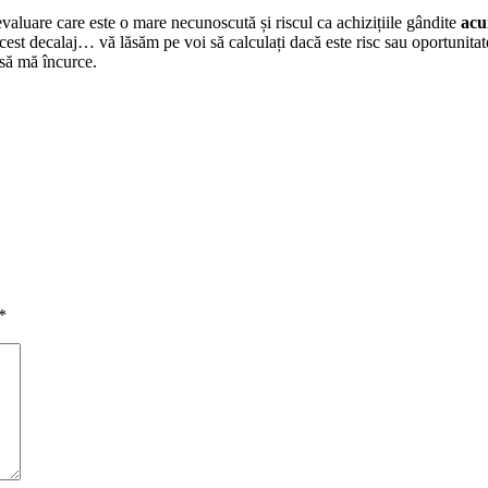
luare care este o mare necunoscută și riscul ca achizițiile gândite
ac
e acest decalaj… vă lăsăm pe voi să calculați dacă este risc sau oportuni
 să mă încurce.
*