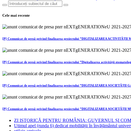
Cele mai recente
[P] Comunicat de presă privind finalizarea proiectului ”DIGITALIZAREA ACTIVITĂȚ
[P] Comunicat de presă privind finalizarea proiectului ”Digitalizarea activității 
[P] Comunicat de presă privind finalizarea proiectului ”DIGITALIZAREA SOCIETĂȚI
[P] Comunicat de presă privind finalizarea proiectului ”DIGITALIZAREA SOCIETĂȚ
ZI ISTORICĂ PENTRU ROMÂNIA: GUVERNUL ȘI CO
Utimul apel (runda 6) dedicat mobilității în învățământul univer
utilaje agricole