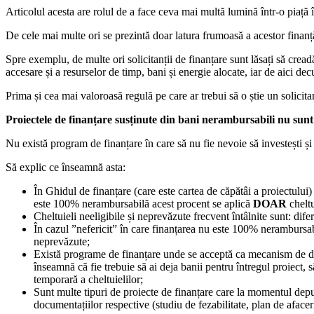
Articolul acesta are rolul de a face ceva mai multă lumină într-o piață 
De cele mai multe ori se prezintă doar latura frumoasă a acestor finanțăr
Spre exemplu, de multe ori solicitanții de finanțare sunt lăsați să cre
accesare și a resurselor de timp, bani și energie alocate, iar de aici de
Prima și cea mai valoroasă regulă pe care ar trebui să o știe un solicita
Proiectele de finanțare susținute din bani nerambursabili nu sunt p
Nu există program de finanțare în care să nu fie nevoie să investești și 
Să explic ce înseamnă asta:
În Ghidul de finanțare (care este cartea de căpătâi a proiectului)
este 100% nerambursabilă acest procent se aplică
DOAR
cheltu
Cheltuieli neeligibile și neprevăzute frecvent întâlnite sunt: dif
În cazul ”nefericit” în care finanțarea nu este 100% nerambursabilă
neprevăzute;
Există programe de finanțare unde se acceptă ca mecanism de 
înseamnă că fie trebuie să ai deja banii pentru întregul proiect, să
temporară a cheltuielilor;
Sunt multe tipuri de proiecte de finanțare care la momentul depune
documentațiilor respective (studiu de fezabilitate, plan de afaceri