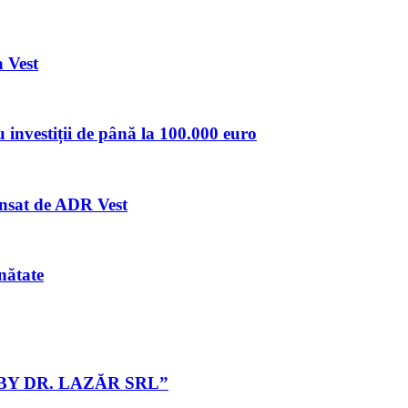
 Vest
u investiții de până la 100.000 euro
lansat de ADR Vest
nătate
ET BY DR. LAZĂR SRL”