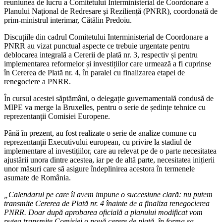
reuniunea de lucru a Comitetului Interministerial de Coordonare a
Planului Național de Redresare şi Reziliență (PNRR), coordonată de
prim-ministrul interimar, Cătălin Predoiu.
Discuțiile din cadrul Comitetului Interministerial de Coordonare a
PNRR au vizat punctual aspecte ce trebuie urgentate pentru
deblocarea integrală a Cererii de plată nr. 3, respectiv și pentru
implementarea reformelor și investițiilor care urmează a fi cuprinse
în Cererea de Plată nr. 4, în paralel cu finalizarea etapei de
renegociere a PNRR.
În cursul acestei săptămâni, o delegație guvernamentală condusă de
MIPE va merge la Bruxelles, pentru o serie de ședințe tehnice cu
reprezentanții Comisiei Europene.
Până în prezent, au fost realizate o serie de analize comune cu
reprezentanții Executivului european, cu privire la stadiul de
implementare al investițiilor, care au relevat pe de o parte necesitatea
ajustării unora dintre acestea, iar pe de altă parte, necesitatea inițierii
unor măsuri care să asigure îndeplinirea acestora în termenele
asumate de România.
„Calendarul pe care îl avem impune o succesiune clară: nu putem
transmite Cererea de Plată nr. 4 înainte de a finaliza renegocierea
PNRR. Doar după aprobarea oficială a planului modificat vom
putea transmite Comisiei o nouă cerere de plată, în forma sa