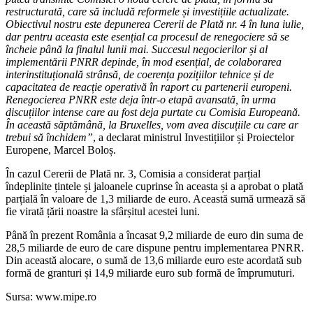
restructurată, care să includă reformele și investițiile actualizate.
Obiectivul nostru este depunerea Cererii de Plată nr. 4 în luna iulie,
dar pentru aceasta este esențial ca procesul de renegociere să se
încheie până la finalul lunii mai. Succesul negocierilor și al
implementării PNRR depinde, în mod esențial, de colaborarea
interinstituțională strânsă, de coerența pozițiilor tehnice și de
capacitatea de reacție operativă în raport cu partenerii europeni.
Renegocierea PNRR este deja într-o etapă avansată, în urma
discuțiilor intense care au fost deja purtate cu Comisia Europeană.
În această săptămână, la Bruxelles, vom avea discuțiile cu care ar
trebui să închidem”
, a declarat ministrul Investițiilor și Proiectelor
Europene, Marcel Boloș.
În cazul Cererii de Plată nr. 3, Comisia a considerat parțial
îndeplinite țintele și jaloanele cuprinse în aceasta și a aprobat o plată
parțială în valoare de 1,3 miliarde de euro. Această sumă urmează să
fie virată țării noastre la sfârșitul acestei luni.
Până în prezent România a încasat 9,2 miliarde de euro din suma de
28,5 miliarde de euro de care dispune pentru implementarea PNRR.
Din această alocare, o sumă de 13,6 miliarde euro este acordată sub
formă de granturi și 14,9 miliarde euro sub formă de împrumuturi.
Sursa: www.mipe.ro