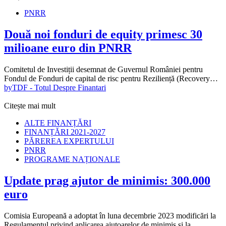
PNRR
Două noi fonduri de equity primesc 30
milioane euro din PNRR
Comitetul de Investiții desemnat de Guvernul României pentru
Fondul de Fonduri de capital de risc pentru Reziliență (Recovery…
by
TDF - Totul Despre Finantari
Citește mai mult
ALTE FINANȚĂRI
FINANȚĂRI 2021-2027
PĂREREA EXPERTULUI
PNRR
PROGRAME NAȚIONALE
Update prag ajutor de minimis: 300.000
euro
Comisia Europeană a adoptat în luna decembrie 2023 modificări la
Regulamentul privind aplicarea ajutoarelor de minimis și la…