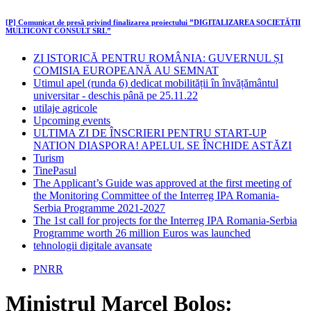
[P] Comunicat de presă privind finalizarea proiectului ”DIGITALIZAREA SOCIETĂȚII
MULTICONT CONSULT SRL”
ZI ISTORICĂ PENTRU ROMÂNIA: GUVERNUL ȘI
COMISIA EUROPEANĂ AU SEMNAT
Utimul apel (runda 6) dedicat mobilității în învățământul
universitar - deschis până pe 25.11.22
utilaje agricole
Upcoming events
ULTIMA ZI DE ÎNSCRIERI PENTRU START-UP
NATION DIASPORA! APELUL SE ÎNCHIDE ASTĂZI
Turism
TinePasul
The Applicant’s Guide was approved at the first meeting of
the Monitoring Committee of the Interreg IPA Romania-
Serbia Programme 2021-2027
The 1st call for projects for the Interreg IPA Romania-Serbia
Programme worth 26 million Euros was launched
tehnologii digitale avansate
PNRR
Ministrul Marcel Boloș: