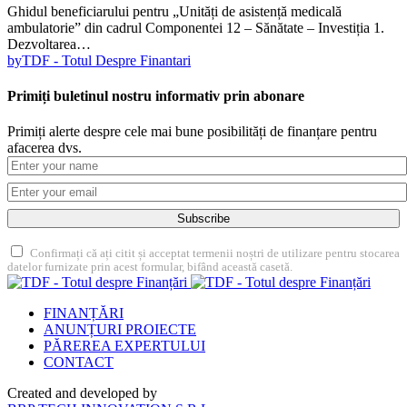
Ghidul beneficiarului pentru „Unități de asistență medicală
ambulatorie” din cadrul Componentei 12 – Sănătate – Investiția 1.
Dezvoltarea…
by
TDF - Totul Despre Finantari
Primiți buletinul nostru informativ prin abonare
Primiți alerte despre cele mai bune posibilități de finanțare pentru
afacerea dvs.
Subscribe
Confirmați că ați citit și acceptat termenii noștri de utilizare pentru stocarea
datelor furnizate prin acest formular, bifând această casetă.
FINANȚĂRI
ANUNȚURI PROIECTE
PĂREREA EXPERTULUI
CONTACT
Created and developed by