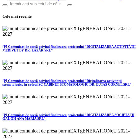
Cele mai recente
[P] Comunicat de presă privind finalizarea proiectului ”DIGITALIZAREA ACTIVITĂȚII
MEDIVET BY DR. LAZĂR SRL”
[P] Comunicat de presă privind finalizarea proiectului ”Digitalizarea activității
stomatologice în cadrul SC CABINET STOMATOLOGIC DR. BUTAS CORNEL SRL”
[P] Comunicat de presă privind finalizarea proiectului ”DIGITALIZAREA SOCIETĂȚII
GAL GH ANA MARIA SRL”