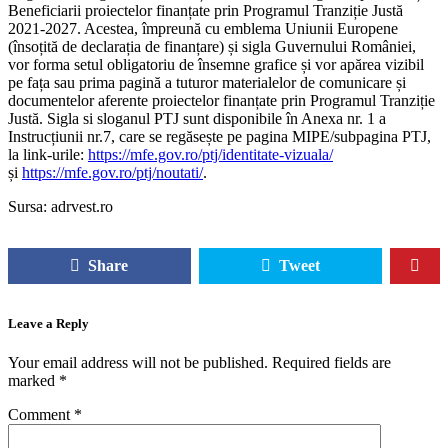
Beneficiarii proiectelor finanțate prin Programul Tranziție Justă
2021-2027. Acestea, împreună cu emblema Uniunii Europene
(însoțită de declarația de finanțare) și sigla Guvernului României,
vor forma setul obligatoriu de însemne grafice și vor apărea vizibil
pe fața sau prima pagină a tuturor materialelor de comunicare și
documentelor aferente proiectelor finanțate prin Programul Tranziție
Justă. Sigla si sloganul PTJ sunt disponibile în Anexa nr. 1 a
Instrucțiunii nr.7, care se regăsește pe pagina MIPE/subpagina PTJ,
la link-urile:
https://mfe.gov.ro/ptj/identitate-vizuala/
și
https://mfe.gov.ro/ptj/noutati/
.
Sursa: adrvest.ro
Share
Tweet
Leave a Reply
Your email address will not be published.
Required fields are
marked
*
Comment
*