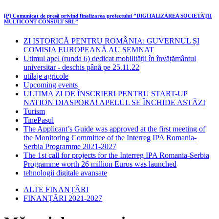
[P] Comunicat de presă privind finalizarea proiectului ”DIGITALIZAREA SOCIETĂȚII
MULTICONT CONSULT SRL”
ZI ISTORICĂ PENTRU ROMÂNIA: GUVERNUL ȘI
COMISIA EUROPEANĂ AU SEMNAT
Utimul apel (runda 6) dedicat mobilității în învățământul
universitar - deschis până pe 25.11.22
utilaje agricole
Upcoming events
ULTIMA ZI DE ÎNSCRIERI PENTRU START-UP
NATION DIASPORA! APELUL SE ÎNCHIDE ASTĂZI
Turism
TinePasul
The Applicant’s Guide was approved at the first meeting of
the Monitoring Committee of the Interreg IPA Romania-
Serbia Programme 2021-2027
The 1st call for projects for the Interreg IPA Romania-Serbia
Programme worth 26 million Euros was launched
tehnologii digitale avansate
ALTE FINANȚĂRI
FINANȚĂRI 2021-2027