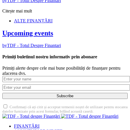
by
TDF - Totul Despre Finantari
Citește mai mult
ALTE FINANȚĂRI
Upcoming events
by
TDF - Totul Despre Finantari
Primiți buletinul nostru informativ prin abonare
Primiți alerte despre cele mai bune posibilități de finanțare pentru
afacerea dvs.
Subscribe
Confirmați că ați citit și acceptat termenii noștri de utilizare pentru stocarea
datelor furnizate prin acest formular, bifând această casetă.
FINANȚĂRI