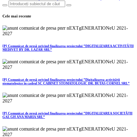
Cele mai recente
[P] Comunicat de presă privind finalizarea proiectului ”DIGITALIZAREA ACTIVITĂȚII
MEDIVET BY DR. LAZĂR SRL”
[P] Comunicat de presă privind finalizarea proiectului ”Digitalizarea activității
stomatologice în cadrul SC CABINET STOMATOLOGIC DR. BUTAS CORNEL SRL”
[P] Comunicat de presă privind finalizarea proiectului ”DIGITALIZAREA SOCIETĂȚII
GAL GH ANA MARIA SRL”