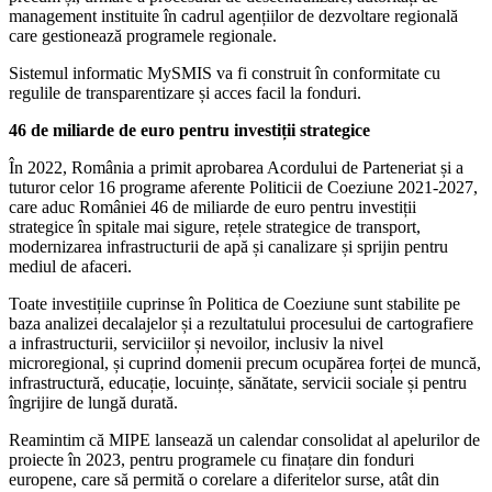
management instituite în cadrul agențiilor de dezvoltare regională
care gestionează programele regionale.
Sistemul informatic MySMIS va fi construit în conformitate cu
regulile de transparentizare și acces facil la fonduri.
46 de miliarde de euro pentru investiții strategice
În 2022, România a primit aprobarea Acordului de Parteneriat și a
tuturor celor 16 programe aferente Politicii de Coeziune 2021-2027,
care aduc României 46 de miliarde de euro pentru investiții
strategice în spitale mai sigure, rețele strategice de transport,
modernizarea infrastructurii de apă și canalizare și sprijin pentru
mediul de afaceri.
Toate investițiile cuprinse în Politica de Coeziune sunt stabilite pe
baza analizei decalajelor și a rezultatului procesului de cartografiere
a infrastructurii, serviciilor și nevoilor, inclusiv la nivel
microregional, și cuprind domenii precum ocupărea forței de muncă,
infrastructură, educație, locuințe, sănătate, servicii sociale și pentru
îngrijire de lungă durată.
Reamintim că MIPE lansează un calendar consolidat al apelurilor de
proiecte în 2023, pentru programele cu finațare din fonduri
europene, care să permită o corelare a diferitelor surse, atât din