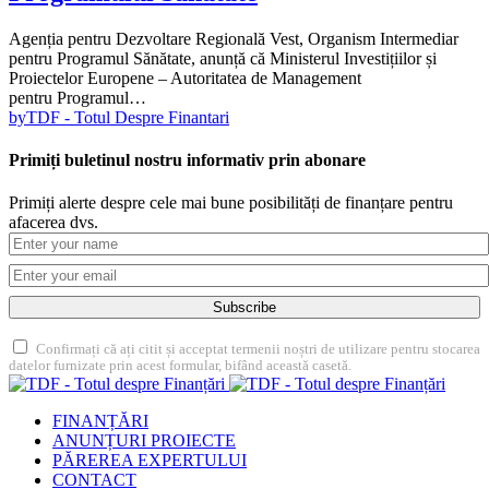
Agenția pentru Dezvoltare Regională Vest, Organism Intermediar
pentru Programul Sănătate, anunță că Ministerul Investițiilor și
Proiectelor Europene – Autoritatea de Management
pentru Programul…
by
TDF - Totul Despre Finantari
Primiți buletinul nostru informativ prin abonare
Primiți alerte despre cele mai bune posibilități de finanțare pentru
afacerea dvs.
Subscribe
Confirmați că ați citit și acceptat termenii noștri de utilizare pentru stocarea
datelor furnizate prin acest formular, bifând această casetă.
FINANȚĂRI
ANUNȚURI PROIECTE
PĂREREA EXPERTULUI
CONTACT