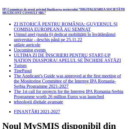
[P] Comunicat de presă privind finalizarea proiectului ”DIGITALIZAREA SOCIETĂȚII
MULTICONT CONSULT SRL”
ZI ISTORICĂ PENTRU ROMÂNIA: GUVERNUL ȘI
COMISIA EUROPEANĂ AU SEMNAT
Utimul apel (runda 6) dedicat mobilității în învățământul
universitar - deschis până pe 25.11.22
utilaje agricole
Upcoming events
ULTIMA ZI DE ÎNSCRIERI PENTRU START-UP
NATION DIASPORA! APELUL SE ÎNCHIDE ASTĂZI
Turism
TinePasul
The Applicant’s Guide was approved at the first meeting of
the Monitoring Committee of the Interreg IPA Romania-
Serbia Programme 2021-2027
The 1st call for projects for the Interreg IPA Romania-Serbia
Programme worth 26 million Euros was launched
tehnologii digitale avansate
FINANȚĂRI 2021-2027
Noul MySMIS disponibil din