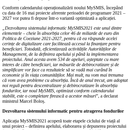
Conform calendarului operaționalizării noului MySMIS, începând
cu data de 16 mai proiecte aferente perioadei de programare 2021 –
2027 vor putea fi depuse într-o variantă optimizată a aplicației.
„Dezvoltarea sistemului informatic MySMIS2021 este unul dintre
elementele – cheie în absorbția celor 46 de miliarde de euro din
Politica de Coeziune 2021-2027, pentru că ea răspunde acelei
cerințe de digitalizare care facilitează accesul la finanțare pentru
beneficiari. Totodată, eficientizează activitățile Autorităților de
Management, de la definirea apelului și până la implementarea
proiectului. Anul acesta avem 534 de apeluri, așteptate cu mare
interes de către beneficiari, iar măsurile de debirocratizare și de
simplificare vor face ca rezultatele să se vadă mai curând în
economie și în viața comunităților. Mai mult, nu vom mai trenuma
că vom avea probleme cu absorbția. Încă de anul trecut, am adoptat
noi reguli pentru descentralizare și debirocratizare în absorbția
fondurilor, iar noul MySMIS, optimizat conform calendarului
stabilit, este o completare firească a acestor măsuri
”, a declarat
ministrul Marcel Boloș.
Dezvoltarea sistemului informatic pentru atragerea fondurilor
Aplicația MySMIS2021 acoperă toate etapele ciclului de viață al
unui proiect – definirea apelului, elaborarea și depunerea proiectului