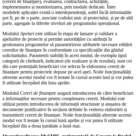
(cererii de finanțare), evaluarea, contractarea, achizițiile,
implementarea și monitorizarea, prin module dedicate. Între
modulele aplicației există o interdependență, astfel încât informațiile
pot fi, pe de o parte, asociate codului unic al proiectului, și pe de altă
parte, agregate la diferite niveluri ale programului operațional.
Modulul
Apeluri
este utilizat în etapa de lansare și validare a
apelurilor de proiecte și permite autorităților cu atribuții în
gestionarea programelor să parametrizeze atributele necesare editării
cererilor de finanțare în conformitate cu specificațiile din ghidul
solicitantului. Parametrii stabiliți în acest modul, de exemplu tipul
categorii de cheltuieli, indicatori (de realizare și de rezultat), sunt cei
din care potențialii beneficiari vor selecta în elaborarea cererii de
finanțare pentru proiectele depuse pe acel apel. Noile funcționalități
aferente acestui modul vor fi testate în cursul acestei luni și vor putea
fi utilizate începând din luna aprilie.
Modulul
Cereri de finanțare
asigură introducerea de către beneficiari
a informațiilor necesare pentru completarea cererii. Modulul este
utilizat pentru introducerea de informații structurate și atașarea de
documente justificative în secțiuni definite în vederea elaborării și
transmiterii cererii de finanțare. Noile funcționalități aferente acestui
modul vor fi testate în cursul lunii aprilie și vor putea fi utilizate
începând din a doua jumătate a lunii mai.