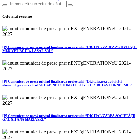
Cele mai recente
[P] Comunicat de presă privind finalizarea proiectului ”DIGITALIZAREA ACTIVITĂȚII
MEDIVET BY DR. LAZĂR SRL”
[P] Comunicat de presă privind finalizarea proiectului ”Digitalizarea activității
stomatologice în cadrul SC CABINET STOMATOLOGIC DR. BUTAS CORNEL SRL”
[P] Comunicat de presă privind finalizarea proiectului ”DIGITALIZAREA SOCIETĂȚII
GAL GH ANA MARIA SRL”