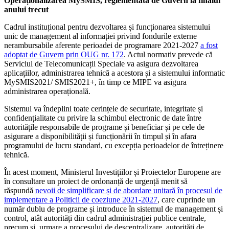
Operaționalizarea MySMIS, reglementată de Guvern la finalul
anului trecut
Cadrul instituțional pentru dezvoltarea și funcționarea sistemului
unic de management al informației privind fondurile externe
nerambursabile aferente perioadei de programare 2021-2027
a fost
adoptat de Guvern prin OUG nr. 172
. Actul normativ prevede că
Serviciul de Telecomunicații Speciale va asigura dezvoltarea
aplicațiilor, administrarea tehnică a acestora și a sistemului informatic
MySMIS2021/ SMIS2021+, în timp ce MIPE va asigura
administrarea operațională.
Sistemul va îndeplini toate cerințele de securitate, integritate și
confidențialitate cu privire la schimbul electronic de date între
autoritățile responsabile de programe și beneficiar și pe cele de
asigurare a disponibilității și funcționării în timpul și în afara
programului de lucru standard, cu excepția perioadelor de întreținere
tehnică.
În acest moment, Ministerul Investițiilor și Proiectelor Europene are
în consultare un proiect de ordonanță de urgență menit să
răspundă
nevoii de simplificare și de abordare unitară în procesul de
implementare a Politicii de coeziune 2021-2027
, care cuprinde un
număr dublu de programe și introduce în sistemul de management și
control, atât autorități din cadrul administrației publice centrale,
precum și, urmare a procesului de descentralizare, autorități de