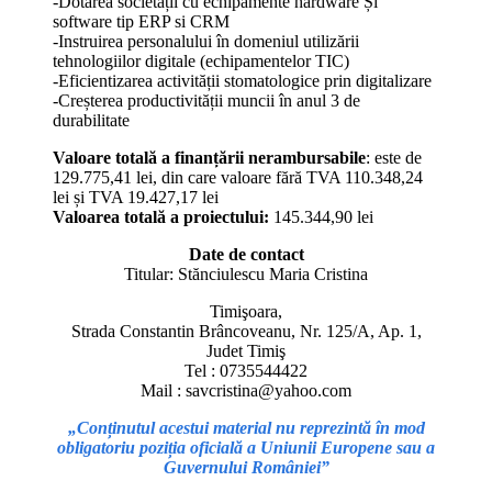
-Dotarea societății cu echipamente hardware Și
software tip ERP si CRM
-Instruirea personalului în domeniul utilizării
tehnologiilor digitale (echipamentelor TIC)
-Eficientizarea activității stomatologice prin digitalizare
-Creșterea productivității muncii în anul 3 de
durabilitate
Valoare totală a finanțării nerambursabile
: este de
129.775,41 lei, din care valoare fără TVA 110.348,24
lei și TVA 19.427,17 lei
Valoarea totală a proiectului:
145.344,90 lei
Date de contact
Titular: Stănciulescu Maria Cristina
Timişoara,
Strada Constantin Brâncoveanu, Nr. 125/A, Ap. 1,
Judet Timiş
Tel : 0735544422
Mail : savcristina@yahoo.com
„Conținutul acestui material nu reprezintă în mod
obligatoriu poziția oficială a Uniunii Europene sau a
Guvernului României”