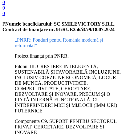
0
0
0
P
Numele beneficiarului: SC SMILEVICTORY S.R.L.
Contract de finanțare
nr. 91/RUE256/i3/c9/18.07.2024
„PNRR: Fonduri pentru România modernă și
reformată!”
Proiect finanțat prin PNRR,
Pilonul III. CREȘTERE INTELIGENTĂ,
SUSTENABILĂ ȘI FAVORABILĂ INCLUZIUNII,
INCLUSIV COEZIUNE ECONOMICĂ, LOCURI
DE MUNCĂ, PRODUCTIVITATE,
COMPETITIVITATE, CERCETARE,
DEZVOLTARE ȘI INOVARE, PRECUM ȘI O
PIAȚĂ INTERNĂ FUNCȚIONALĂ, CU
ÎNTREPRINDERI MICI ȘI MIJLOCII (IMM-URI)
PUTERNICE
Componenta C9. SUPORT PENTRU SECTORUL
PRIVAT, CERCETARE, DEZVOLTARE ȘI
INOVARE