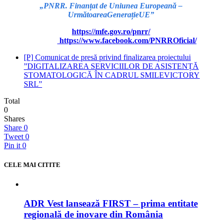
„PNRR. Finanțat de Uniunea Europeană –
UrmătoareaGenerațieUE”
https://mfe.gov.ro/pnrr/
https://www.facebook.com/PNRROficial/
[P] Comunicat de presă privind finalizarea proiectului
”DIGITALIZAREA SERVICIILOR DE ASISTENȚĂ
STOMATOLOGICĂ ÎN CADRUL SMILEVICTORY
SRL”
Total
0
Shares
Share
0
Tweet
0
Pin it
0
CELE MAI CITITE
ADR Vest lansează FIRST – prima entitate
regională de inovare din România