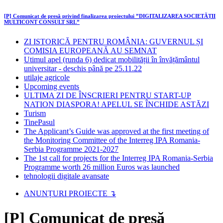
[P] Comunicat de presă privind finalizarea proiectului ”DIGITALIZAREA SOCIETĂȚII
MULTICONT CONSULT SRL”
ZI ISTORICĂ PENTRU ROMÂNIA: GUVERNUL ȘI
COMISIA EUROPEANĂ AU SEMNAT
Utimul apel (runda 6) dedicat mobilității în învățământul
universitar - deschis până pe 25.11.22
utilaje agricole
Upcoming events
ULTIMA ZI DE ÎNSCRIERI PENTRU START-UP
NATION DIASPORA! APELUL SE ÎNCHIDE ASTĂZI
Turism
TinePasul
The Applicant’s Guide was approved at the first meeting of
the Monitoring Committee of the Interreg IPA Romania-
Serbia Programme 2021-2027
The 1st call for projects for the Interreg IPA Romania-Serbia
Programme worth 26 million Euros was launched
tehnologii digitale avansate
ANUNȚURI PROIECTE ↴
[P] Comunicat de presă