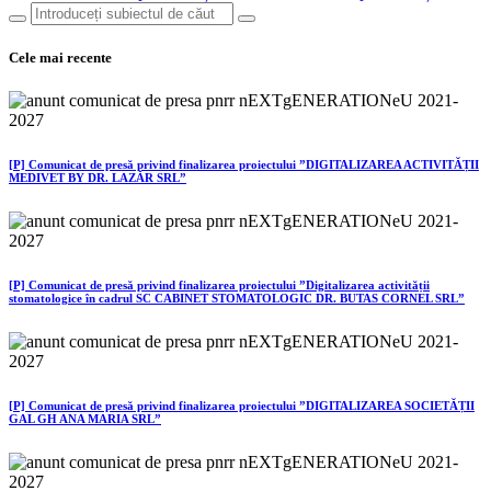
Cele mai recente
[P] Comunicat de presă privind finalizarea proiectului ”DIGITALIZAREA ACTIVITĂȚII
MEDIVET BY DR. LAZĂR SRL”
[P] Comunicat de presă privind finalizarea proiectului ”Digitalizarea activității
stomatologice în cadrul SC CABINET STOMATOLOGIC DR. BUTAS CORNEL SRL”
[P] Comunicat de presă privind finalizarea proiectului ”DIGITALIZAREA SOCIETĂȚII
GAL GH ANA MARIA SRL”