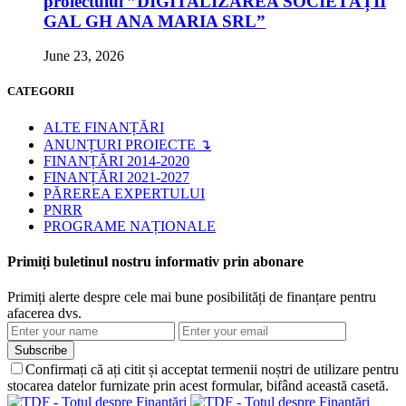
proiectului ”DIGITALIZAREA SOCIETĂȚII
GAL GH ANA MARIA SRL”
June 23, 2026
CATEGORII
ALTE FINANȚĂRI
ANUNȚURI PROIECTE ↴
FINANȚĂRI 2014-2020
FINANȚĂRI 2021-2027
PĂREREA EXPERTULUI
PNRR
PROGRAME NAȚIONALE
Primiți buletinul nostru informativ prin abonare
Primiți alerte despre cele mai bune posibilități de finanțare pentru
afacerea dvs.
Subscribe
Confirmați că ați citit și acceptat termenii noștri de utilizare pentru
stocarea datelor furnizate prin acest formular, bifând această casetă.