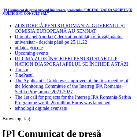
[P] Comunicat de presă privind finalizarea proiectului ”DIGITALIZAREA SOCIETĂȚII
MULTICONT CONSULT SRL”
ZI ISTORICĂ PENTRU ROMÂNIA: GUVERNUL ȘI
COMISIA EUROPEANĂ AU SEMNAT
Utimul apel (runda 6) dedicat mobilității în învățământul
universitar - deschis până pe 25.11.22
utilaje agricole
Upcoming events
ULTIMA ZI DE ÎNSCRIERI PENTRU START-UP
NATION DIASPORA! APELUL SE ÎNCHIDE ASTĂZI
Turism
TinePasul
The Applicant’s Guide was approved at the first meeting of
the Monitoring Committee of the Interreg IPA Romania-
Serbia Programme 2021-2027
The 1st call for projects for the Interreg IPA Romania-Serbia
Programme worth 26 million Euros was launched
tehnologii digitale avansate
Browsing Tag
[P] Comunicat de presă