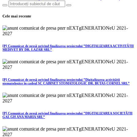
Cele mai recente
[P] Comunicat de presă privind finalizarea proiectului ”DIGITALIZAREA ACTIVITĂȚII
MEDIVET BY DR. LAZĂR SRL”
[P] Comunicat de presă privind finalizarea proiectului ”Digitalizarea activității
stomatologice în cadrul SC CABINET STOMATOLOGIC DR. BUTAS CORNEL SRL”
[P] Comunicat de presă privind finalizarea proiectului ”DIGITALIZAREA SOCIETĂȚII
GAL GH ANA MARIA SRL”