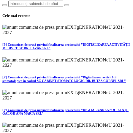
Cele mai recente
[P] Comunicat de presă privind finalizarea proiectului ”DIGITALIZAREA ACTIVITĂȚII
MEDIVET BY DR. LAZĂR SRL”
[P] Comunicat de presă privind finalizarea proiectului ”Digitalizarea activității
stomatologice în cadrul SC CABINET STOMATOLOGIC DR. BUTAS CORNEL SRL”
[P] Comunicat de presă privind finalizarea proiectului ”DIGITALIZAREA SOCIETĂȚII
GAL GH ANA MARIA SRL”