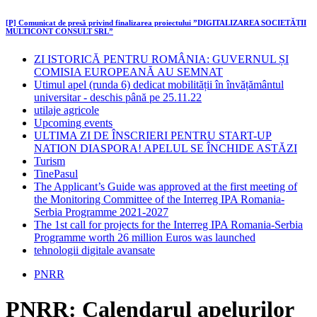
[P] Comunicat de presă privind finalizarea proiectului ”DIGITALIZAREA SOCIETĂȚII
MULTICONT CONSULT SRL”
ZI ISTORICĂ PENTRU ROMÂNIA: GUVERNUL ȘI
COMISIA EUROPEANĂ AU SEMNAT
Utimul apel (runda 6) dedicat mobilității în învățământul
universitar - deschis până pe 25.11.22
utilaje agricole
Upcoming events
ULTIMA ZI DE ÎNSCRIERI PENTRU START-UP
NATION DIASPORA! APELUL SE ÎNCHIDE ASTĂZI
Turism
TinePasul
The Applicant’s Guide was approved at the first meeting of
the Monitoring Committee of the Interreg IPA Romania-
Serbia Programme 2021-2027
The 1st call for projects for the Interreg IPA Romania-Serbia
Programme worth 26 million Euros was launched
tehnologii digitale avansate
PNRR
PNRR: Calendarul apelurilor